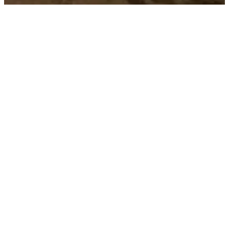
PHILOSOPHIE
Respecter
l’histoire et la
typologie de
chaque lieu.
« Tout l’enjeu est d’offrir des lieux de vie raffinés,
sans faire l’impasse sur le confort et la